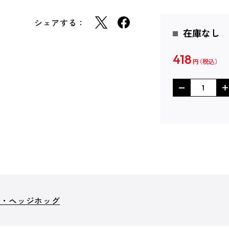
シェアする：
在庫なし
418
円
ザ・ヘッジホッグ