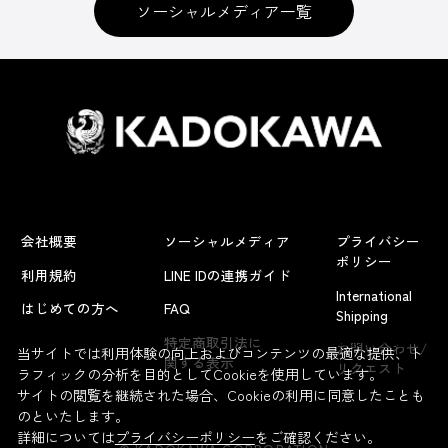
ソーシャルメディア一覧
会社概要
ソーシャルメディア
プライバシー
ポリシー
利用規約
LINE IDの連携ガイド
International
はじめての方へ
FAQ
Shipping
よくあるお問い合わせ
特定商取引法に
お問い合わせ/
当サイトでは利用体験の向上およびコンテンツの最適な提供、ト
関する表示
リクエスト
ラフィックの分析を目的としてCookieを使用しています。
サイトの閲覧を継続された場合、Cookieの利用に同意したことも
のといたします。
詳細については
プライバシーポリシー
をご確認ください。