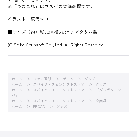
※「つままれ」はコスパの登録商標です。
イラスト：萬代マヨ
■サイズ（約）縦6.9×横5.6cm / アクリル製
(C)Spike Chunsoft Co., Ltd. All Rights Reserved.
ホーム
ファミ通販
ゲーム
グッズ
ホーム
スパイク・チュンソフトストア
グッズ
ホーム
スパイク・チュンソフトストア
『ダンガンロン
パ』
ホーム
スパイク・チュンソフトストア
全商品
ホーム
EBCCO
グッズ