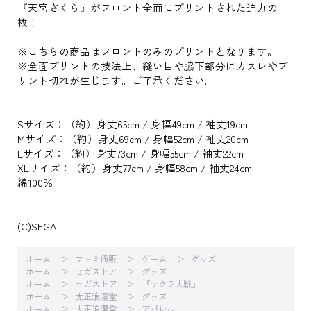
『天宮さくら』がフロント全面にプリントされた迫力の一
枚！
※こちらの商品はフロントのみのプリントとなります。
※全面プリントの技法上、縫い目や脇下部分にカスレやプ
リント切れが生じます。ご了承ください。
Sサイズ：（約）身丈65cm / 身幅49cm / 袖丈19cm
Mサイズ：（約）身丈69cm / 身幅52cm / 袖丈20cm
Lサイズ：（約）身丈73cm / 身幅55cm / 袖丈22cm
XLサイズ：（約）身丈77cm / 身幅58cm / 袖丈24cm
綿100％
(C)SEGA
ホーム
ファミ通販
ゲーム
グッズ
ホーム
セガストア
グッズ
ホーム
セガストア
『サクラ大戦』
ホーム
太正浪漫堂
グッズ
ホーム
太正浪漫堂
アパレル