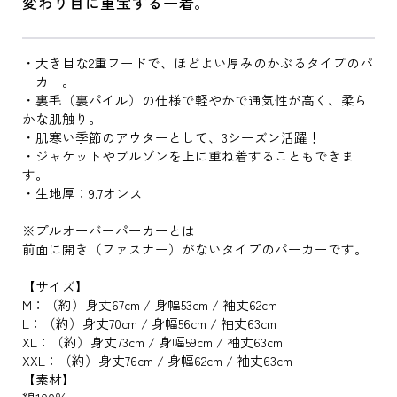
変わり目に重宝する一着。
・大き目な2重フードで、ほどよい厚みのかぶるタイプのパ
ーカー。
・裏毛（裏パイル）の仕様で軽やかで通気性が高く、柔ら
かな肌触り。
・肌寒い季節のアウターとして、3シーズン活躍！
・ジャケットやブルゾンを上に重ね着することもできま
す。
・生地厚：9.7オンス
※プルオーバーパーカーとは
前面に開き（ファスナー）がないタイプのパーカーです。
【サイズ】
M：（約）身丈67cm / 身幅53cm / 袖丈62cm
L：（約）身丈70cm / 身幅56cm / 袖丈63cm
XL：（約）身丈73cm / 身幅59cm / 袖丈63cm
XXL：（約）身丈76cm / 身幅62cm / 袖丈63cm
【素材】