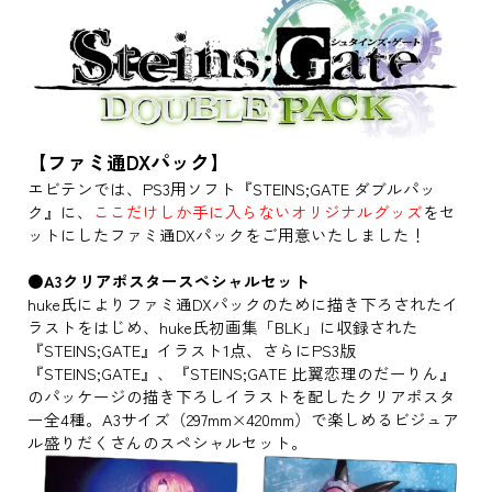
【ファミ通DXパック】
エビテンでは、PS3用ソフト『STEINS;GATE ダブルパッ
ク』に、
ここだけしか手に入らないオリジナルグッズ
をセ
ットにしたファミ通DXパックをご用意いたしました！
●A3クリアポスタースペシャルセット
huke氏によりファミ通DXパックのために描き下ろされたイ
ラストをはじめ、huke氏初画集「BLK」に収録された
『STEINS;GATE』イラスト1点、さらにPS3版
『STEINS;GATE』、『STEINS;GATE 比翼恋理のだーりん』
のパッケージの描き下ろしイラストを配したクリアポスタ
ー全4種。A3サイズ（297mm×420mm）で楽しめるビジュア
ル盛りだくさんのスペシャルセット。