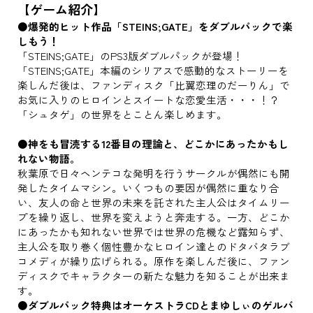
【ゲーム紹介】
●爆発的ヒット作品「STEINS;GATE」をダブルパックで楽
しもう！
「STEINS;GATE」のPS3版ダブルパックが登場！
「STEINS;GATE」本編のシリアスで感動的なストーリーを
楽しんだ後は、ファンディスク「比翼恋理のだーりん」で
お気に入りのヒロインとスイートな恋愛生活・・・！？
「シュタゲ」の世界をとことん楽しめます。
●神をも冒涜する12番目の理論と、どこかにあったかもし
れない物語。
秋葉原で日々ヘンテコな発明を行うサークルが偶然にも開
発したタイムマシン。いくつもの要因が偶然に重なり合
い、友人の命と世界の未来を託された主人公はタイムリー
プを繰り返し、世界を変えようと奔走する。一方、どこか
にあったかも知れない世界では世界の危機など露知らず、
主人公を取り巻く個性豊かなヒロイン達とのドタバタラブ
コメディが繰り広げられる。原作を楽しんだ後に、ファン
ディスクでキャラクターの新たな魅力を知ることが出来ま
す。
●ダブルパック特典はオーケストラCDとまゆしぃのゲルバ