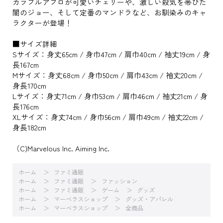
カラフルアフロが可愛いチェリーや、激しい殺気を帯びた
闇のジョー、そして定番のマンドラなど、お馴染みのキャ
ラクターが登場！
■サイズ詳細
Sサイズ：身丈65cm / 身巾47cm / 肩巾40cm / 袖丈19cm / 身
長167cm
Mサイズ：身丈68cm / 身巾50cm / 肩巾43cm / 袖丈20cm /
身長170cm
Lサイズ：身丈71cm / 身巾53cm / 肩巾46cm / 袖丈21cm / 身
長176cm
XLサイズ：身丈74cm / 身巾56cm / 肩巾49cm / 袖丈22cm /
身長182cm
（C)Marvelous Inc. Aiming Inc.
ホーム
ファミ通販
ホーム
ファミ通販
ファッション
ホーム
ファミ通販
ゲーム
グッズ
ホーム
マーベラスショップ
グッズ・アパレル
ホーム
マーベラスショップ
全商品