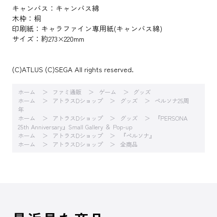
キャンバス：キャンバス綿
木枠：桐
印刷紙：キャラファイン専用紙(キャンバス綿)
サイズ：約273×220mm
(C)ATLUS (C)SEGA All rights reserved.
ホーム
ファミ通販
ゲーム
グッズ
ホーム
アトラスDショップ
グッズ
ペルソナ25周
年
ホーム
アトラスDショップ
グッズ
『PERSONA
25th Anniversary』Small Gallery ＆ Pop-up
ホーム
アトラスDショップ
『ペルソナ』
ホーム
アトラスDショップ
全商品