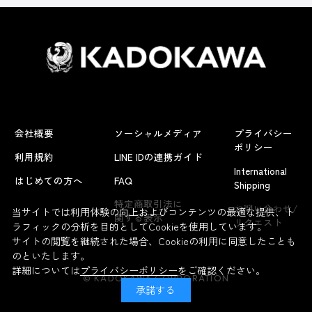
会社概要
ソーシャルメディア
プライバシー
ポリシー
利用規約
LINE IDの連携ガイド
International
はじめての方へ
FAQ
Shipping
よくあるお問い合わせ
特定商取引法に
お問い合わせ/
当サイトでは利用体験の向上およびコンテンツの最適な提供、ト
関する表示
リクエスト
ラフィックの分析を目的としてCookieを使用しています。
サイトの閲覧を継続された場合、Cookieの利用に同意したことも
のといたします。
詳細については
プライバシーポリシー
をご確認ください。
© KADOKAWA CORPORATION
承諾する