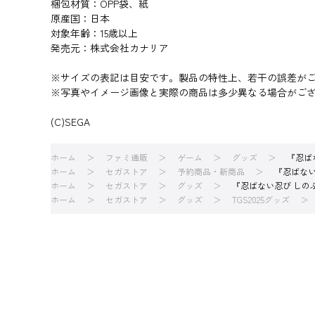
梱包材質：OPP袋、紙
原産国：日本
対象年齢：15歳以上
発売元：株式会社カナリア
※サイズの表記は目安です。製品の特性上、若干の誤差が
※写真やイメージ画像と実際の商品は多少異なる場合がご
(C)SEGA
ホーム
ファミ通販
ゲーム
グッズ
『忍ば
ホーム
セガストア
予約商品・新商品
『忍ばない
ホーム
セガストア
グッズ
『忍ばない忍び しの
ホーム
セガストア
グッズ
TGS2025グッズ