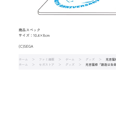
商品スペック
サイズ：10.4×8cm
(C)SEGA
ホーム
ファミ通販
ゲーム
グッズ
光吉猛
ホーム
セガストア
グッズ
光吉猛修「創造は生