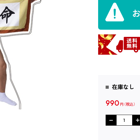
在庫なし
990
円