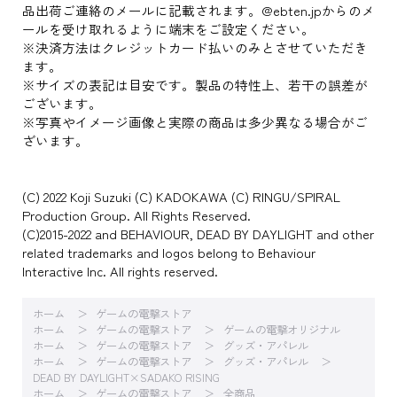
品出荷ご連絡のメールに記載されます。@ebten.jpからのメ
ールを受け取れるように端末をご設定ください。
※決済方法はクレジットカード払いのみとさせていただき
ます。
※サイズの表記は目安です。製品の特性上、若干の誤差が
ございます。
※写真やイメージ画像と実際の商品は多少異なる場合がご
ざいます。
(C) 2022 Koji Suzuki (C) KADOKAWA (C) RINGU/SPIRAL
Production Group. All Rights Reserved.
(C)2015-2022 and BEHAVIOUR, DEAD BY DAYLIGHT and other
related trademarks and logos belong to Behaviour
Interactive Inc. All rights reserved.
ホーム
ゲームの電撃ストア
ホーム
ゲームの電撃ストア
ゲームの電撃オリジナル
ホーム
ゲームの電撃ストア
グッズ・アパレル
ホーム
ゲームの電撃ストア
グッズ・アパレル
DEAD BY DAYLIGHT×SADAKO RISING
ホーム
ゲームの電撃ストア
全商品