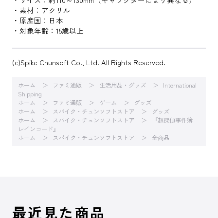
・素材：アクリル
・原産国：日本
・対象年齢：15歳以上
(c)Spike Chunsoft Co., Ltd. All Rights Reserved.
ホーム
ファミ通販
生活用品・グッズ
International
Shipping
ホーム
ファミ通販
ゲーム
グッズ
ホーム
スパイク・チュンソフトストア
グッズ
ホーム
スパイク・チュンソフトストア
『超探偵事件簿
レインコード』
ホーム
スパイク・チュンソフトストア
全商品
最近見た商品