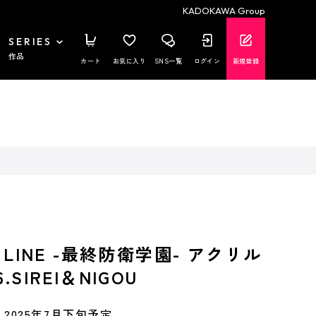
KADOKAWA Group
SERIES
作品
カート
お気に入り
SNS一覧
ログイン
新規登録
D LINE -最終防衛学園- アクリル
.SIREI＆NIGOU
2025年7月下旬予定