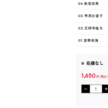
04.飴宮怠美
03.雫原比留子
02.厄師寺猛丸
01.澄野拓海
在庫なし
1,650
円