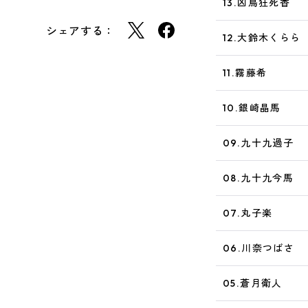
13.凶鳥狂死香
シェアする：
12.大鈴木くらら
11.霧藤希
10.銀崎晶馬
09.九十九過子
08.九十九今馬
07.丸子楽
06.川奈つばさ
05.蒼月衛人