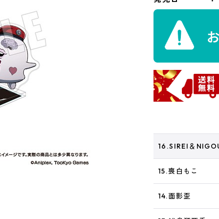
16.SIREI＆NIGO
15.喪白もこ
14.面影歪