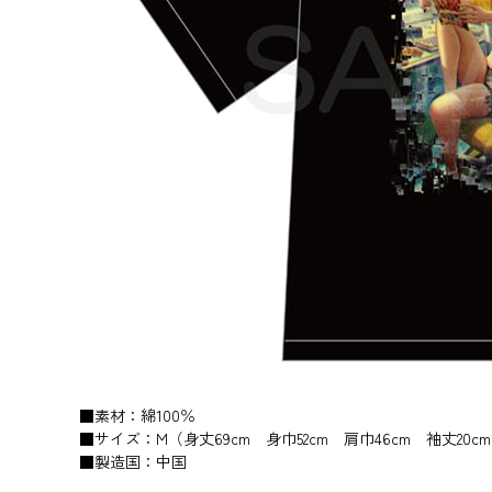
■素材：綿100％
■サイズ：M（身丈69cm 身巾52cm 肩巾46cm 袖丈20c
■製造国：中国