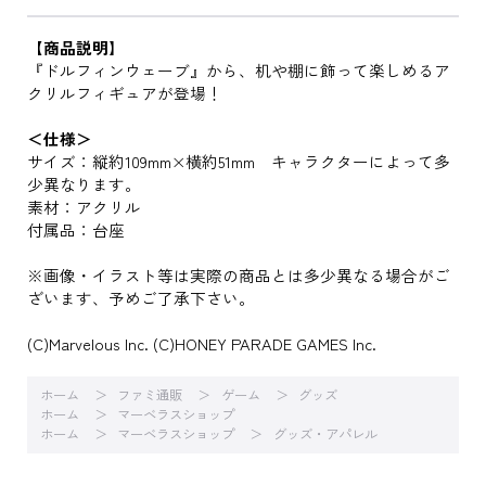
【商品説明】
『ドルフィンウェーブ』から、机や棚に飾って楽しめるア
クリルフィギュアが登場！
＜仕様＞
サイズ：縦約109mm×横約51mm キャラクターによって多
少異なります。
素材：アクリル
付属品：台座
※画像・イラスト等は実際の商品とは多少異なる場合がご
ざいます、予めご了承下さい。
(C)Marvelous Inc. (C)HONEY PARADE GAMES Inc.
ホーム
ファミ通販
ゲーム
グッズ
ホーム
マーベラスショップ
ホーム
マーベラスショップ
グッズ・アパレル