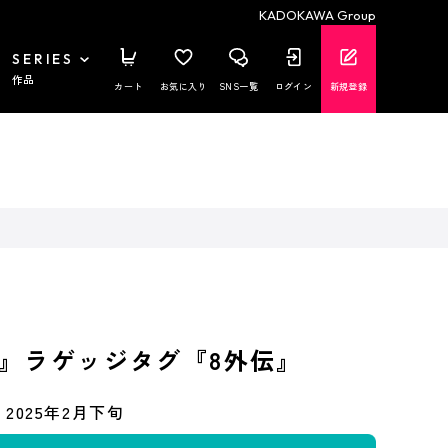
KADOKAWA Group
SERIES
作品
カート
お気に入り
SNS一覧
ログイン
新規登録
』ラゲッジタグ『8外伝』
2025年2月下旬