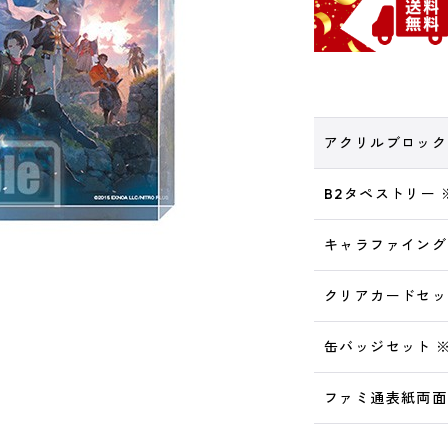
アクリルブロック
B2タペストリー 
キャラファイング
クリアカードセッ
缶バッジセット ※
ファミ通表紙両面