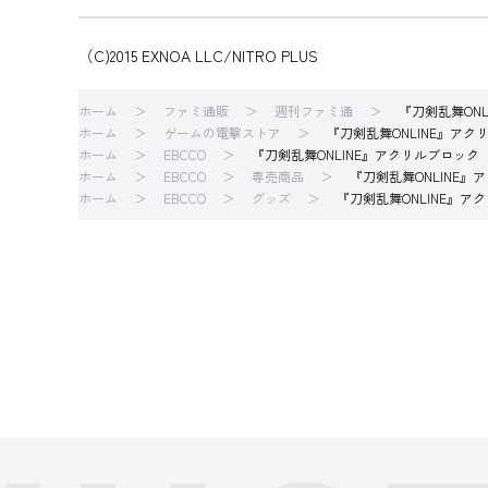
（C)2015 EXNOA LLC/NITRO PLUS
ホーム
ファミ通販
週刊ファミ通
『刀剣乱舞ON
ホーム
ゲームの電撃ストア
『刀剣乱舞ONLINE』ア
ホーム
EBCCO
『刀剣乱舞ONLINE』アクリルブロッ
ホーム
EBCCO
専売商品
『刀剣乱舞ONLINE
ホーム
EBCCO
グッズ
『刀剣乱舞ONLINE』