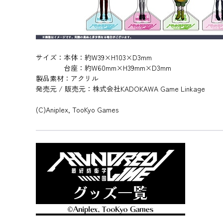
サイズ：本体：約W39×H103×D3mm
台座：約W60mm×H39mm×D3mm
製品素材：アクリル
発売元 / 販売元：株式会社KADOKAWA Game Linkage
(C)Aniplex, TooKyo Games