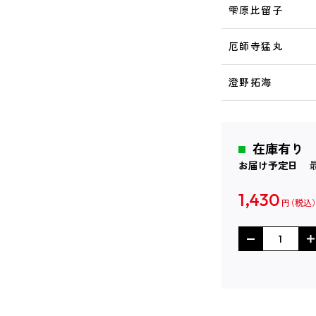
雫原比留子
厄師寺猛丸
澄野拓海
在庫有り
お届け予定日
1,430
円