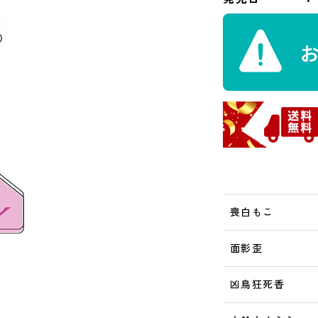
喪白もこ
面影歪
凶鳥狂死香