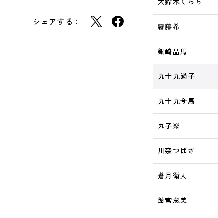
大鈴木くらら
シェアする：
霧藤希
銀崎晶馬
九十九過子
九十九今馬
丸子楽
川奈つばさ
蒼月衛人
飴宮怠美