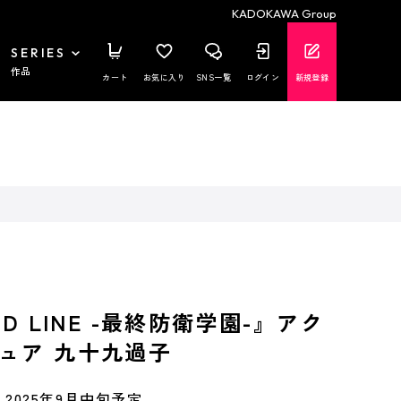
KADOKAWA Group
SERIES
作品
カート
お気に入り
SNS一覧
ログイン
新規登録
ED LINE -最終防衛学園-』アク
ュア 九十九過子
2025年9月中旬予定