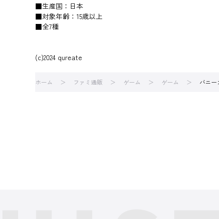
■生産国：日本
■対象年齢：15歳以上
■全7種
(c)2024 qureate
ホーム
ファミ通販
ゲーム
ゲーム
バニー