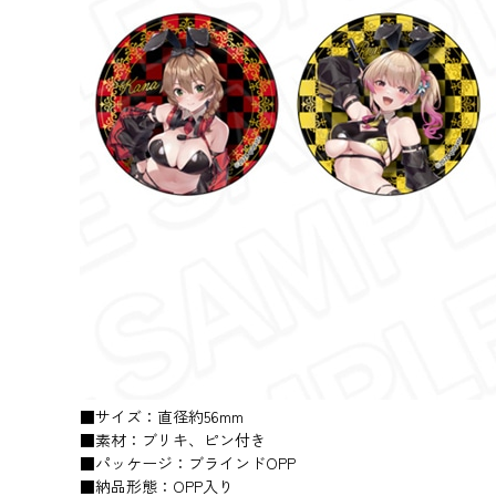
■サイズ：直径約56mm
■素材：ブリキ、ピン付き
■パッケージ：ブラインドOPP
■納品形態：OPP入り