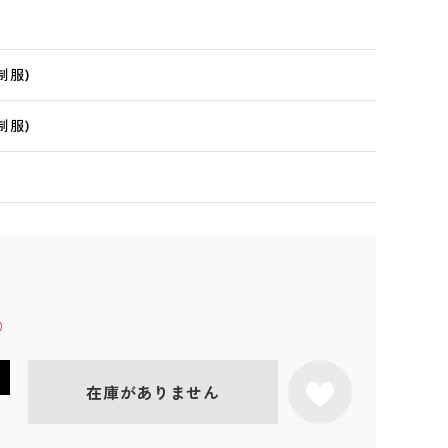
制服)
制服)
在庫がありません