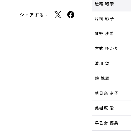
紐緒 結奈
シェアする：
片桐 彩子
虹野 沙希
古式 ゆかり
清川 望
鏡 魅羅
朝日奈 夕子
美樹原 愛
早乙女 優美