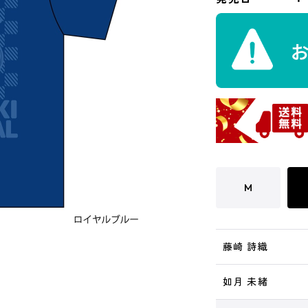
M
藤崎 詩織
如月 未緒