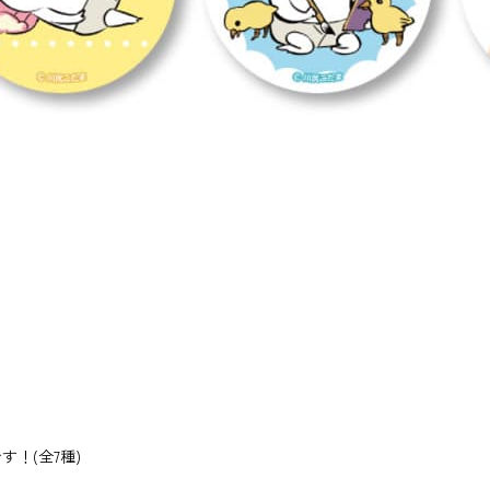
！(全7種)