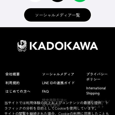
ソーシャルメディア一覧
会社概要
ソーシャルメディア
プライバシー
ポリシー
利用規約
LINE IDの連携ガイド
International
はじめての方へ
FAQ
Shipping
よくあるお問い合わせ
特定商取引法に
お問い合わせ/
当サイトでは利用体験の向上およびコンテンツの最適な提供、ト
関する表示
リクエスト
ラフィックの分析を目的としてCookieを使用しています。
サイトの閲覧を継続された場合、Cookieの利用に同意したことも