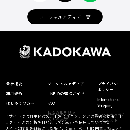
ソーシャルメディア一覧
会社概要
ソーシャルメディア
プライバシー
ポリシー
利用規約
LINE IDの連携ガイド
International
はじめての方へ
FAQ
Shipping
よくあるお問い合わせ
特定商取引法に
お問い合わせ/
当サイトでは利用体験の向上およびコンテンツの最適な提供、ト
関する表示
リクエスト
ラフィックの分析を目的としてCookieを使用しています。
サイトの閲覧を継続された場合、Cookieの利用に同意したことも