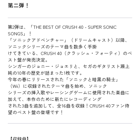
第二弾！
第2弾は、「THE BEST OF CRUSH 40 - SUPER SONIC
SONGS」！
「ソニックアドベンチャー」（ドリームキャスト）以降、
ソニックシリーズのテーマ曲を数多く手掛
けてきている、CRUSH 40（クラッシュ・フォーティ）のベ
スト盤が発売決定。
シンガーのジョニー・ジョエリと、セガのギタリスト瀬上
純の10年の歴史が詰まった1枚です。
今年の春にリリースされた「ソニックと暗黒の騎士」
（Wii）に収録されたテーマ曲を始め、ソニック
シリーズの挿入歌やレーシングゲームに使用された楽曲に
加えて、本作のために新たにレコーディング
された3曲を追加して、全16曲を収録！CRUSH 40ファン待
望のベスト盤の登場です！
【収録曲】