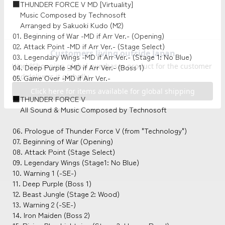
■THUNDER FORCE V MD [Virtuality]
Music Composed by Technosoft
Arranged by Sakuoki Kudo (M2)
01. Beginning of War -MD if Arr Ver.- (Opening)
02. Attack Point -MD if Arr Ver.- (Stage Select)
03. Legendary Wings -MD if Arr Ver.- (Stage 1: No Blue)
04. Deep Purple -MD if Arr Ver.- (Boss 1)
05. Game Over -MD if Arr Ver.-
■THUNDER FORCE V
All Sound & Music Composed by Technosoft
06. Prologue of Thunder Force V (from "Technology")
07. Beginning of War (Opening)
08. Attack Point (Stage Select)
09. Legendary Wings (Stage1: No Blue)
10. Warning 1 (-SE-)
11. Deep Purple (Boss 1)
12. Beast Jungle (Stage 2: Wood)
13. Warning 2 (-SE-)
14. Iron Maiden (Boss 2)