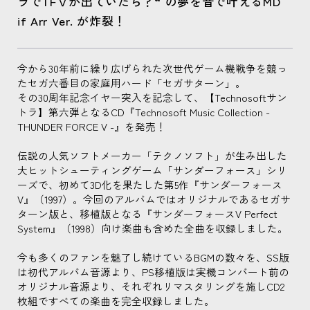
ラでTFⅤが出ていたら？“ の夢を音で叶えるMD
if Arr Ver. が炸裂！
今から30年前に繰り広げられた次世代ゲーム機戦争を競っ
たセガ六番目の家庭用ハード「セガサターン」。
その30周年記念イヤー突入を記念して、【Technosoftサン
トラ】第六弾となるCD『Technosoft Music Collection -
THUNDER FORCE V -』を発売！
伝説の人気ソフトメーカー「テクノソフト」が生み出した
大ヒットシューティングゲーム「サンダーフォース」シリ
ーズで、初めて3D化を果たした第5作『サンダーフォース
V』（1997）。今回のアルバムではオリジナルであるセガサ
ターン版と、移植版となる『サンダーフォースV Perfect
System』（1998）向け楽曲も含めた全曲を収録しました。
今も多くのファンを魅了し続けているBGMの数々を、SS版
は初代アルバム音源より、PS移植版は実機コンバート前の
オリジナル音源より、それぞれリマスタリングを施しCD2
枚組ですべての楽曲を完全収録しました。