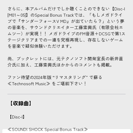
さらに、本アルバムだけでしか聴くことのできない【Disc-I
[M01～05]】のSpecial Bonus Trackでは、「もしメガドライ
ブで『サンダーフォースV MD』が出ていたら？」という夢
の音楽を、サウンドクリエイター工藤索興氏（有限会社エ
ムツー）が実現！！ メガドライブのFM音源＋DCSGで第1ス
テージクリアまでの一連を究極再現し、存在しないゲーム
を音楽で疑似体験いただけます。
尚、ブックレットには、元テクノソフト開発室長の新井直
介氏に加え、工藤索興氏ほかからのコメントも掲載。
ファン待望の2024年版 “リマスタリング” で蘇る
≪Technosoft Music≫ をご堪能下さい！
【収録曲】
【Disc-I】
≪SOUND! SHOCK Special Bonus Track≫