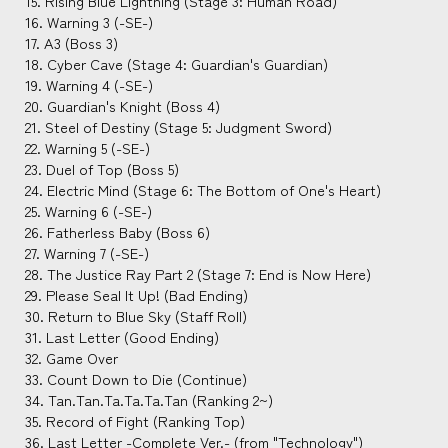
15. Rising Blue Lightning (Stage 3: Human Road)
16. Warning 3 (-SE-)
17. A3 (Boss 3)
18. Cyber Cave (Stage 4: Guardian's Guardian)
19. Warning 4 (-SE-)
20. Guardian's Knight (Boss 4)
21. Steel of Destiny (Stage 5: Judgment Sword)
22. Warning 5 (-SE-)
23. Duel of Top (Boss 5)
24. Electric Mind (Stage 6: The Bottom of One's Heart)
25. Warning 6 (-SE-)
26. Fatherless Baby (Boss 6)
27. Warning 7 (-SE-)
28. The Justice Ray Part 2 (Stage 7: End is Now Here)
29. Please Seal It Up! (Bad Ending)
30. Return to Blue Sky (Staff Roll)
31. Last Letter (Good Ending)
32. Game Over
33. Count Down to Die (Continue)
34. Tan.Tan.Ta.Ta.Ta.Tan (Ranking 2~)
35. Record of Fight (Ranking Top)
36. Last Letter -Complete Ver.- (from "Technology")