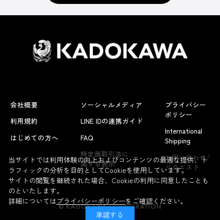
会社概要
ソーシャルメディア
プライバシー
ポリシー
利用規約
LINE IDの連携ガイド
International
はじめての方へ
FAQ
Shipping
よくあるお問い合わせ
特定商取引法に
お問い合わせ/
当サイトでは利用体験の向上およびコンテンツの最適な提供、ト
関する表示
リクエスト
ラフィックの分析を目的としてCookieを使用しています。
サイトの閲覧を継続された場合、Cookieの利用に同意したことも
のといたします。
詳細については
プライバシーポリシー
をご確認ください。
© KADOKAWA CORPORATION
承諾する