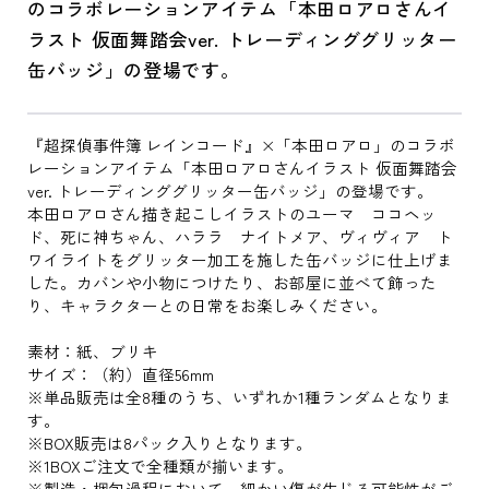
のコラボレーションアイテム「本田ロアロさんイ
ラスト 仮面舞踏会ver. トレーディンググリッター
缶バッジ」の登場です。
『超探偵事件簿 レインコード』×「本田ロアロ」のコラボ
レーションアイテム「本田ロアロさんイラスト 仮面舞踏会
ver. トレーディンググリッター缶バッジ」の登場です。
本田ロアロさん描き起こしイラストのユーマ ココヘッ
ド、死に神ちゃん、ハララ ナイトメア、ヴィヴィア ト
ワイライトをグリッター加工を施した缶バッジに仕上げま
した。カバンや小物につけたり、お部屋に並べて飾った
り、キャラクターとの日常をお楽しみください。
素材：紙、ブリキ
サイズ：（約）直径56mm
※単品販売は全8種のうち、いずれか1種ランダムとなりま
す。
※BOX販売は8パック入りとなります。
※1BOXご注文で全種類が揃います。
※製造・梱包過程において、細かい傷が生じる可能性がご