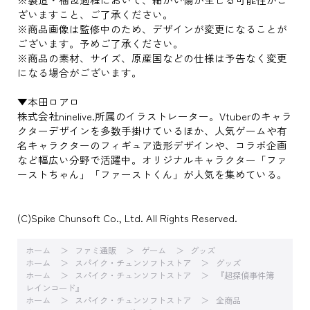
ざいますこと、ご了承ください。
※商品画像は監修中のため、デザインが変更になることが
ございます。予めご了承ください。
※商品の素材、サイズ、原産国などの仕様は予告なく変更
になる場合がございます。
▼本田ロアロ
株式会社ninelive.所属のイラストレーター。Vtuberのキャラ
クターデザインを多数手掛けているほか、人気ゲームや有
名キャラクターのフィギュア造形デザインや、コラボ企画
など幅広い分野で活躍中。オリジナルキャラクター「ファ
ーストちゃん」「ファーストくん」が人気を集めている。
(C)Spike Chunsoft Co., Ltd. All Rights Reserved.
ホーム
ファミ通販
ゲーム
グッズ
ホーム
スパイク・チュンソフトストア
グッズ
ホーム
スパイク・チュンソフトストア
『超探偵事件簿
レインコード』
ホーム
スパイク・チュンソフトストア
全商品