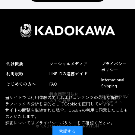
会社概要
ソーシャルメディア
プライバシー
ポリシー
利用規約
LINE IDの連携ガイド
International
はじめての方へ
FAQ
Shipping
よくあるお問い合わせ
特定商取引法に
お問い合わせ/
当サイトでは利用体験の向上およびコンテンツの最適な提供、ト
関する表示
リクエスト
ラフィックの分析を目的としてCookieを使用しています。
サイトの閲覧を継続された場合、Cookieの利用に同意したことも
のといたします。
詳細については
プライバシーポリシー
をご確認ください。
© KADOKAWA CORPORATION
承諾する