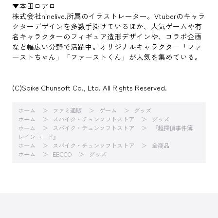
▼本田ロアロ
株式会社ninelive.所属のイラストレーター。Vtuberのキャラ
クターデザインを多数手掛けているほか、人気ゲームや有
名キャラクターのフィギュア造形デザインや、コラボ企画
など幅広い分野で活躍中。オリジナルキャラクター「ファ
ーストちゃん」「ファーストくん」が人気を集めている。
(C)Spike Chunsoft Co., Ltd. All Rights Reserved.
ホーム
ファミ通販
ゲーム
グッズ
ホーム
スパイク・チュンソフトストア
グッズ
ホーム
スパイク・チュンソフトストア
『超探偵事件簿
レインコード』
ホーム
スパイク・チュンソフトストア
全商品
ホーム
EBCCO
グッズ