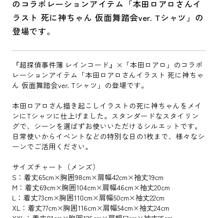
のコラボレーションアイテム「本田ロアロさんイ
ラスト 死に神ちゃん 仮面舞踏会ver. Tシャツ」の
登場です。
『超探偵事件簿 レインコード』×「本田ロアロ」のコラボ
レーションアイテム「本田ロアロさんイラスト 死に神ちゃ
ん 仮面舞踏会ver. Tシャツ」の登場です。
本田ロアロさん描き起こしイラストの死に神ちゃんをメイ
ンにTシャツに仕上げました。スタンダードなスタイリン
グで、シーンを選ばずお使いいただけるシルエットです。
日常使いからイベントなどの特別な日の1枚まで、様々なシ
ーンでご活用ください。
サイズチャート（メンズ）
S：着丈65cm×胸囲98cm×肩幅42cm×袖丈19cm
M：着丈69cm×胸囲104cm×肩幅46cm×袖丈20cm
L：着丈73cm×胸囲110cm×肩幅50cm×袖丈22cm
XL：着丈77cm×胸囲116cm×肩幅54cm×袖丈24cm
XXL：着丈81cm×胸囲126cm×肩幅57cm×袖丈25cm