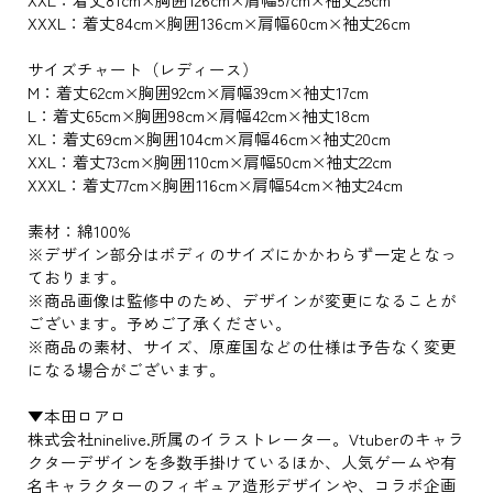
XXXL：着丈84cm×胸囲136cm×肩幅60cm×袖丈26cm
サイズチャート（レディース）
M：着丈62cm×胸囲92cm×肩幅39cm×袖丈17cm
L：着丈65cm×胸囲98cm×肩幅42cm×袖丈18cm
XL：着丈69cm×胸囲104cm×肩幅46cm×袖丈20cm
XXL：着丈73cm×胸囲110cm×肩幅50cm×袖丈22cm
XXXL：着丈77cm×胸囲116cm×肩幅54cm×袖丈24cm
素材：綿100%
※デザイン部分はボディのサイズにかかわらず一定となっ
ております。
※商品画像は監修中のため、デザインが変更になることが
ございます。予めご了承ください。
※商品の素材、サイズ、原産国などの仕様は予告なく変更
になる場合がございます。
▼本田ロアロ
株式会社ninelive.所属のイラストレーター。Vtuberのキャラ
クターデザインを多数手掛けているほか、人気ゲームや有
名キャラクターのフィギュア造形デザインや、コラボ企画