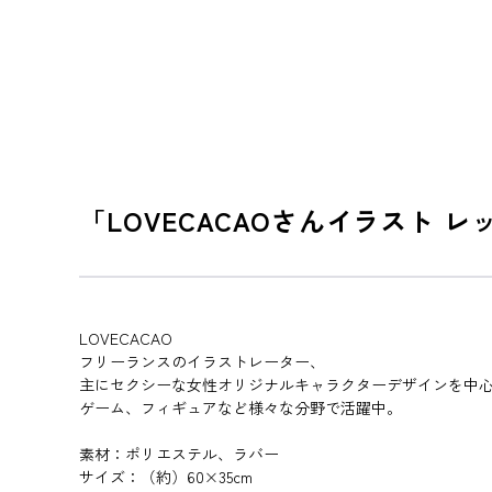
「LOVECACAOさんイラスト 
LOVECACAO
フリーランスのイラストレーター、
主にセクシーな女性オリジナルキャラクターデザインを中
ゲーム、フィギュアなど様々な分野で活躍中。
素材：ポリエステル、ラバー
サイズ：（約）60×35cm