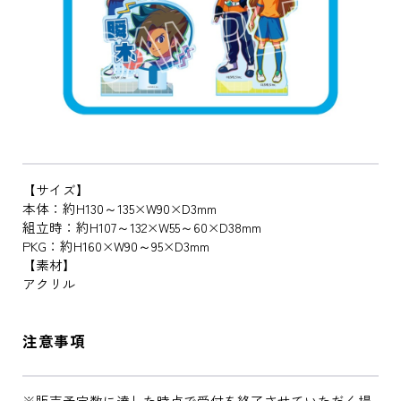
【サイズ】
本体：約H130～135×W90×D3mm
組立時：約H107～132×W55～60×D38mm
PKG：約H160×W90～95×D3mm
【素材】
アクリル
注意事項
※販売予定数に達した時点で受付を終了させていただく場