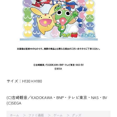
サイズ：H130×H180
(C)吉崎観音／KADOKAWA・BNP・テレビ東京・NAS・BV
(C)SEGA
ホーム
ファミ通販
ゲーム
グッズ