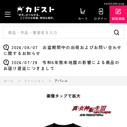
KADOKAWA Group
カート
ログイン
新規登録
2026/08/07 お盆期間中の出荷およびお問い合わせ
に関するお知らせ
2026/07/29 令和8年熊本地震の影響による商品の
お届け遅延につきまして
ホーム
ファッション
アパレル
画像タップで拡大