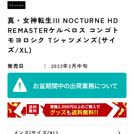
真・女神転生III NOCTURNE HD
REMASTERケルベロス コンゴト
モヨロシク Tシャツメンズ(サイ
ズ/XL)
発売日
2022年2月中旬
メンズ(サイズ/XL)