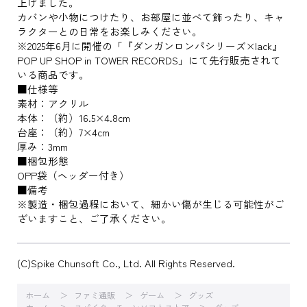
上げました。
カバンや小物につけたり、お部屋に並べて飾ったり、キャ
ラクターとの日常をお楽しみください。
※2025年6月に開催の「『ダンガンロンパシリーズ×lack』
POP UP SHOP in TOWER RECORDS」にて先行販売されて
いる商品です。
■仕様等
素材：アクリル
本体：（約）16.5×4.8cm
台座：（約）7×4cm
厚み：3mm
■梱包形態
OPP袋（ヘッダー付き）
■備考
※製造・梱包過程において、細かい傷が生じる可能性がご
ざいますこと、ご了承ください。
(C)Spike Chunsoft Co., Ltd. All Rights Reserved.
ホーム
ファミ通販
ゲーム
グッズ