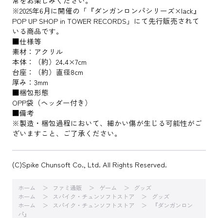
常をお楽しみください。
※2025年6月に開催の「『ダンガンロンパシリーズ×lack』
POP UP SHOP in TOWER RECORDS」にて先行販売されて
いる商品です。
■仕様等
素材：アクリル
本体：（約）24.4×7cm
台座：（約）直径8cm
厚み：3mm
■梱包形態
OPP袋（ヘッダー付き）
■備考
※製造・梱包過程において、細かい傷が生じる可能性がご
ざいますこと、ご了承ください。
(C)Spike Chunsoft Co., Ltd. All Rights Reserved.
ホーム
ファミ通販
ゲーム
グッズ
ホーム
スパイク・チュンソフトストア
グッズ
ホーム
スパイク・チュンソフトストア
『ダンガンロン
パ』