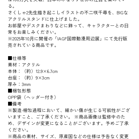
る。
さくしゃ2先⽣描き起こしイラストの不二咲千尋を、BIGな
アクリルスタンドに仕上げました。
お部屋やデスクまわりなどに飾って、キャラクターとの⽇
常をお楽しみください。
※2025年10⽉に開催の「IAGF国際動漫周辺展」にて先⾏販
売されている商品です。
■仕様等
素材：アクリル
本体：（約）12.9×6.7cm
台座：（約）9×3cm
厚み：3mm
■梱包形態
OPP袋（ヘッダー付き）
■備考
※製造‧梱包過程において、細かい傷が⽣じる可能性がござ
いますこと、ご了承ください。 ※商品画像は監修中のた
め、デザインが変更になることがございます。予めご了承
ください。
※商品の素材、サイズ、原産国などの仕様は予告なく変更