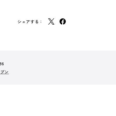
シェアする：
86
レブン