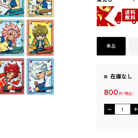
単品
在庫なし
800
円