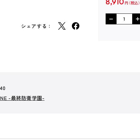
8,910
円
シェアする：
40
LINE -最終防衛学園-