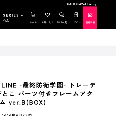
KADOKAWA Group
SERIES
作品
カート
お気に入り
SNS一覧
ログイン
新規登録
D LINE -最終防衛学園- トレーデ
びとこ パーツ付きフレームアク
ver.B(BOX)
2026年9月中旬