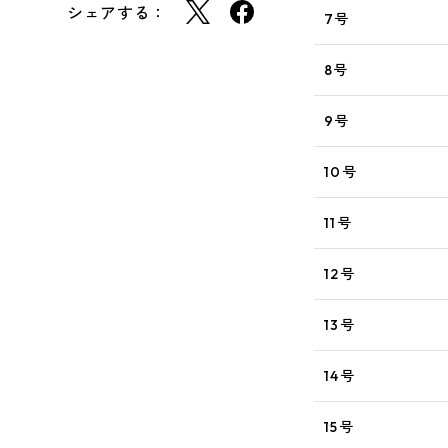
シェアする：
7号
8号
9号
10号
11号
12号
13号
14号
15号