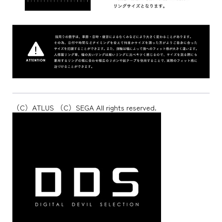
（C）ATLUS （C）SEGA All rights reserved.