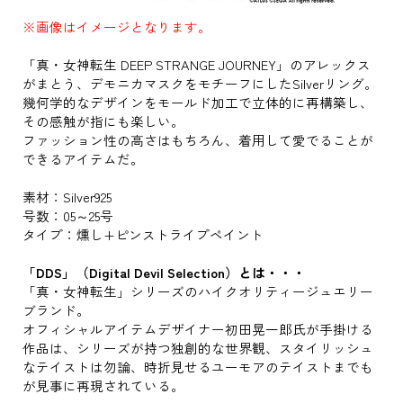
※画像はイメージとなります。
「真・女神転生 DEEP STRANGE JOURNEY」のアレックス
がまとう、デモニカマスクをモチーフにしたSilverリング。
幾何学的なデザインをモールド加工で立体的に再構築し、
その感触が指にも楽しい。
ファッション性の高さはもちろん、着用して愛でることが
できるアイテムだ。
素材：Silver925
号数：05～25号
タイプ：燻し+ピンストライプペイント
「DDS」（Digital Devil Selection）とは・・・
「真・女神転生」シリーズのハイクオリティージュエリー
ブランド。
オフィシャルアイテムデザイナー初田晃一郎氏が手掛ける
作品は、シリーズが持つ独創的な世界観、スタイリッシュ
なテイストは勿論、時折見せるユーモアのテイストまでも
が見事に再現されている。