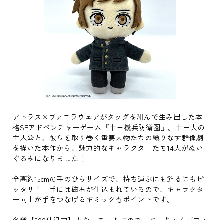
アトラス×ヴァニラウェアがタッグを組んで生み出した本
格SFアドベンチャーゲーム『十三機兵防衛圏』。十三人の
主人公と、彼らを取り巻く重要人物たちの織りなす群像劇
を描いた本作から、魅力的なキャラクターたち14人がぬい
ぐるみになりました！
全高約15cmの手のひらサイズで、持ち運ぶにも飾るにもピ
ッタリ！ 手には磁石が仕込まれているので、キャラクタ
ー同士が手をつなげるギミックもポイントです。
各種【300体限定】となっていますので、ちっちゃくデフォ