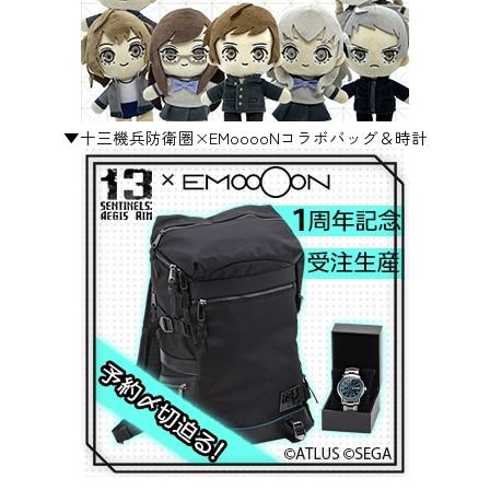
▼十三機兵防衛圏×EMooooNコラボバッグ＆時計