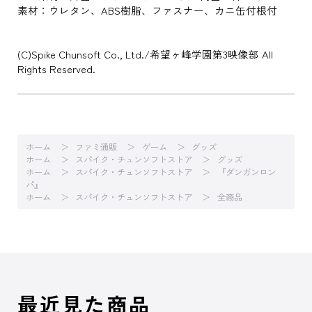
素材：ウレタン、ABS樹脂、ファスナー、カニ缶付根付
(C)Spike Chunsoft Co., Ltd./希望ヶ峰学園第3映像部 All
Rights Reserved.
ホーム
ファミ通販
ゲーム
グッズ
ホーム
スパイク・チュンソフトストア
グッズ
ホーム
スパイク・チュンソフトストア
『ダンガンロン
パ』
ホーム
スパイク・チュンソフトストア
全商品
最近見た商品