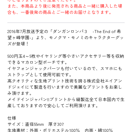
また、本商品より後に発売される商品と一緒に購入した場
合も、一番後発の商品とご一緒のお届けとなります。
2016年7月放送予定の「ダンガンロンパ３ -The End of 希
望ヶ峰学園-」より、モノクマ・モノミのキャラクターグッ
ズが登場！
500円玉4～5枚やイヤリング等小さいアクセサリー等を収納
できるマカロン型ポーチです。
イヤフォンジャックパーツも付いているので、スマホにも
ストラップとして使用可能です。
高クオリティな生地プリント技術を誇る株式会社エイアン
ドジェイにて製造を行いますので美麗なプリントをお楽し
み頂けます。
メイドインジャパン!!プリントから縫製迄全て日本国内で生
産しておりますので安心してご利用頂けます。
仕様
サイズ：直径55mm 厚さ30?
生地素材：外面・ポリエステル100％ 内面・綿100％