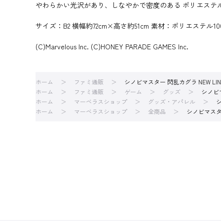
やわらかい光沢があり、しなやかで密度のある ポリエステ
サイズ：B2 横幅約72cm×高さ約51cm 素材：ポリエステル10
(C)Marvelous Inc. (C)HONEY PARADE GAMES Inc.
ホーム
ファミ通販
シノビマスター 閃乱カグラ NEW LINK
ホーム
ファミ通販
ゲーム
グッズ
シノビマ
ホーム
マーベラスショップ
グッズ・アパレル
シ
ホーム
マーベラスショップ
全商品
シノビマスター 