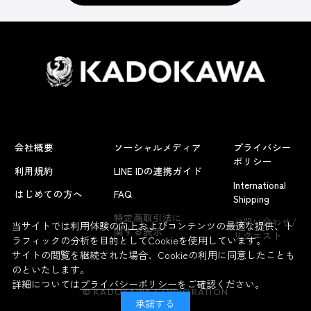
会社概要
ソーシャルメディア
プライバシー
ポリシー
利用規約
LINE IDの連携ガイド
International
はじめての方へ
FAQ
Shipping
よくあるお問い合わせ
特定商取引法に
お問い合わせ/
当サイトでは利用体験の向上およびコンテンツの最適な提供、ト
関する表示
リクエスト
ラフィックの分析を目的としてCookieを使用しています。
サイトの閲覧を継続された場合、Cookieの利用に同意したことも
のといたします。
詳細については
プライバシーポリシー
をご確認ください。
© KADOKAWA CORPORATION
承諾する