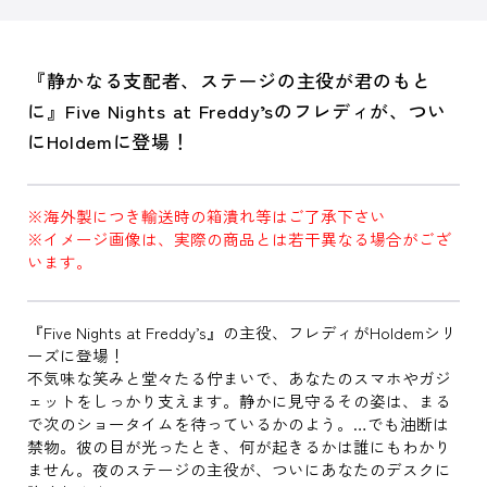
『静かなる支配者、ステージの主役が君のもと
に』Five Nights at Freddy’sのフレディが、つい
にHoldemに登場！
※海外製につき輸送時の箱潰れ等はご了承下さい
※イメージ画像は、実際の商品とは若干異なる場合がござ
います。
『Five Nights at Freddy’s』の主役、フレディがHoldemシリ
ーズに登場！
不気味な笑みと堂々たる佇まいで、あなたのスマホやガジ
ェットをしっかり支えます。静かに見守るその姿は、まる
で次のショータイムを待っているかのよう。…でも油断は
禁物。彼の目が光ったとき、何が起きるかは誰にもわかり
ません。夜のステージの主役が、ついにあなたのデスクに