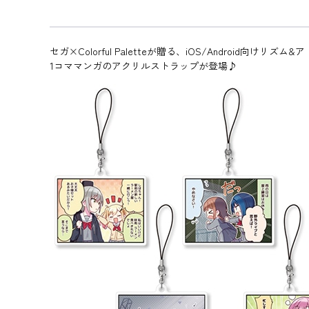
セガ×Colorful Paletteが贈る、iOS/Android向
1コママンガのアクリルストラップが登場♪