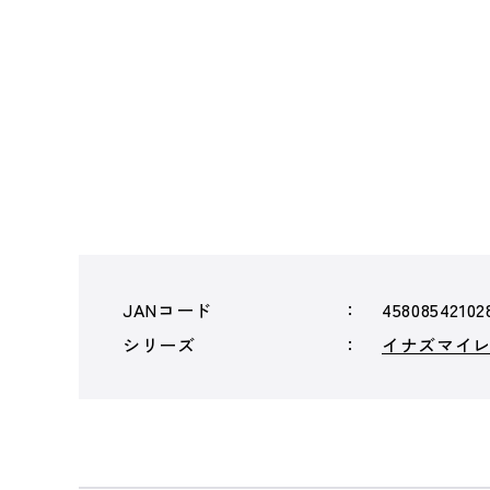
JANコード
45808542102
シリーズ
イナズマイ