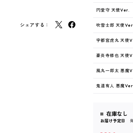
円堂守 天使Ver.
シェアする：
吹雪士郎 天使Ver
宇都宮虎丸 天使Ve
豪炎寺修也 天使Ve
風丸一郎太 悪魔Ve
鬼道有人 悪魔Ver
在庫なし
お届け予定日