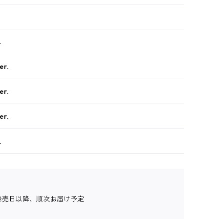
.
r.
r.
r.
.
発売日以降、順次お届け予定