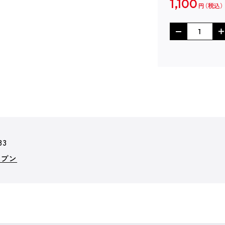
1,100
円
83
レブン