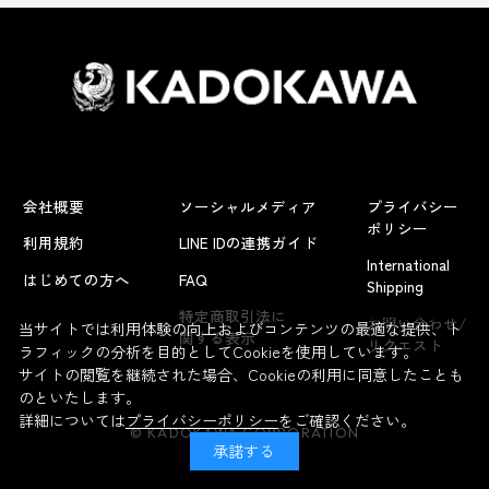
会社概要
ソーシャルメディア
プライバシー
ポリシー
利用規約
LINE IDの連携ガイド
International
はじめての方へ
FAQ
Shipping
よくあるお問い合わせ
特定商取引法に
お問い合わせ/
当サイトでは利用体験の向上およびコンテンツの最適な提供、ト
関する表示
リクエスト
ラフィックの分析を目的としてCookieを使用しています。
サイトの閲覧を継続された場合、Cookieの利用に同意したことも
のといたします。
詳細については
プライバシーポリシー
をご確認ください。
© KADOKAWA CORPORATION
承諾する