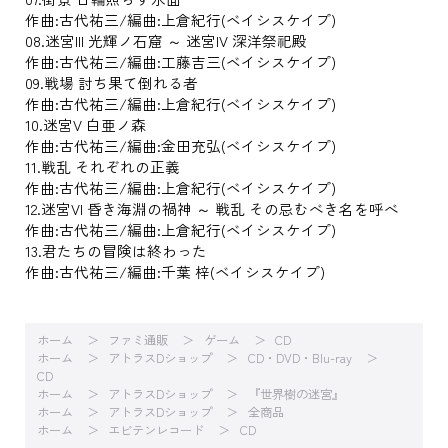
作曲:古代祐三/編曲:上倉紀行(ベイシスケイプ)
08.迷宮III 光輝ノ石窟 ～ 迷宮IV 深洋祭祀殿
作曲:古代祐三/編曲:工藤吉三(ベイシスケイプ)
09.戦場 討ち果て倒れる者
作曲:古代祐三/編曲:上倉紀行(ベイシスケイプ)
10.迷宮V 白亜ノ森
作曲:古代祐三/編曲:金田充弘(ベイシスケイプ)
11.戦乱 それぞれの正義
作曲:古代祐三/編曲:上倉紀行(ベイシスケイプ)
12.迷宮VI 昏き海淵の禍神 ～ 戦乱 その忌むべき名を呼べ
作曲:古代祐三/編曲:上倉紀行(ベイシスケイプ)
13.君たちの冒険は終わった
作曲:古代祐三/編曲:千葉 梓(ベイシスケイプ)
ホーム
ファミ通販
ゲーム
CD
ホーム
アトラスDショップ
CD・DVD・Blu-ray
CD
ホーム
アトラスDショップ
『世界樹の迷宮』
ホーム
アトラスDショップ
全商品
ホーム
エビテンレコード
CD