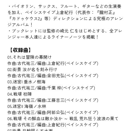
・バイオリン、サックス、フルート、ギターなどの生演奏
を加え、ベイシスケイプ上倉紀行（代表作：『朧村正』
『カドゥケウス2』等）ディレクションによる究極のアレン
ジアルバム！
・ブックレットには監修の崎元 仁をはじめとする、全アレ
ンジャー本人達によるライナーノーツを掲載！
【収録曲】
01.それは冒険の幕開け
作曲:古代祐三/編曲:上倉紀行(ベイシスケイプ)
02.街景 汝が名を刻み行け
作曲:古代祐三/編曲:金田充弘(ベイシスケイプ)
03.迷宮I 垂水ノ樹海
作曲:古代祐三/編曲:千葉 梓(ベイシスケイプ)
04.戦場 初陣
作曲:古代祐三/編曲:工藤吉三(ベイシスケイプ)
05.迷宮II 海嶺ノ水林
作曲:古代祐三/編曲:阿部公弘(ベイシスケイプ)
06.戦場 その鮮血は敵か汝か ～ 戦乱 荒れ狂う波浪の果て
作曲:古代祐三/編曲:上倉紀行(ベイシスケイプ)
07.街景 日輪照らす水面