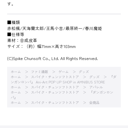
す。
■種類
赤松楓/天海蘭太郎/王馬小吉/最原終一/春川魔姫
■仕様等
素材：合成皮革
サイズ：（約）幅71mm×高さ103mm
(C)Spike Chunsoft Co., Ltd. All Rights Reserved.
ホーム
ファミ通販
ゲーム
グッズ
ホーム
スパイク・チュンソフトストア
グッズ
『ダ
ンガンロンパ』 Ani-Art POP UP SHOP in AMNIBUS STORE
ホーム
スパイク・チュンソフトストア
アパレル
ホーム
スパイク・チュンソフトストア
『ダンガンロン
パ』
ホーム
スパイク・チュンソフトストア
全商品