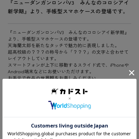
『ニューダンガンロンパV3 みんなのコロシアイ
新学期』より、手帳型スマホケースの登場です。
『ニューダンガンロンパV3 みんなのコロシアイ新学期』
より、手帳型スマホケースの登場です。
天海蘭太郎を新たなタッチで魅力的に表現しました。
超高校級の？？？の称号から「？？？」の文字と合わせて
レイアウトしています。
スマートフォンが上下に移動するスライド式で、iPhoneや
Android端末などにお使いいただけます。
お手元で作品の世界観をお楽しみください。
※「Ani-Artシリーズ」はキャラクターイラストをアーティ
スティックな表現で描いたAMNIBUSのオリジナル商品で
す。
■仕様等
素材：合皮
「Mサイズ」