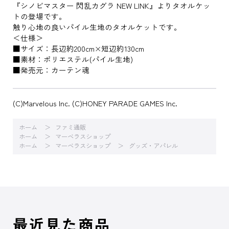
『シノビマスター 閃乱カグラ NEW LINK』よりタオルケッ
トの登場です。
触り心地の良いパイル生地のタオルケットです。
＜仕様＞
■サイズ：長辺約200cm×短辺約130cm
■素材：ポリエステル(パイル生地)
■発売元：カーテン魂
(C)Marvelous Inc. (C)HONEY PARADE GAMES Inc.
ホーム
ファミ通販
ホーム
マーベラスショップ
ホーム
マーベラスショップ
グッズ・アパレル
最近見た商品